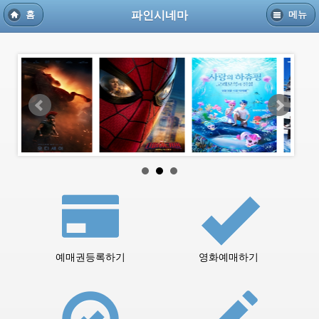
파인시네마
홈
메뉴
예매권등록하기
영화예매하기