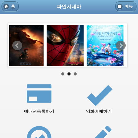
파인시네마
홈
메뉴
예매권등록하기
영화예매하기