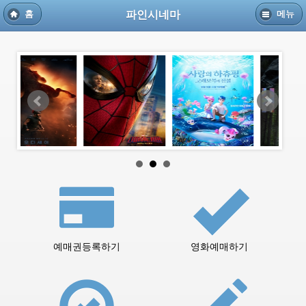
파인시네마
홈
메뉴
예매권등록하기
영화예매하기