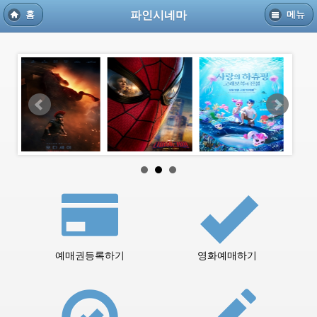
파인시네마
홈
메뉴
예매권등록하기
영화예매하기